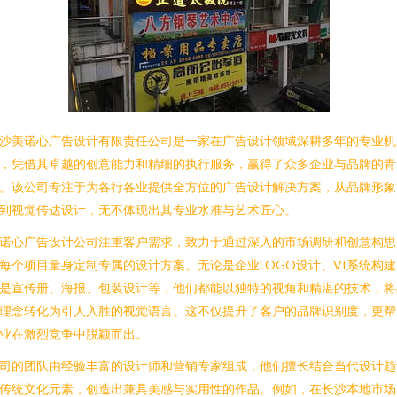
沙美诺心广告设计有限责任公司是一家在广告设计领域深耕多年的专业机
，凭借其卓越的创意能力和精细的执行服务，赢得了众多企业与品牌的青
。该公司专注于为各行各业提供全方位的广告设计解决方案，从品牌形象
到视觉传达设计，无不体现出其专业水准与艺术匠心。
诺心广告设计公司注重客户需求，致力于通过深入的市场调研和创意构思
每个项目量身定制专属的设计方案。无论是企业LOGO设计、VI系统构建
是宣传册、海报、包装设计等，他们都能以独特的视角和精湛的技术，将
理念转化为引人入胜的视觉语言。这不仅提升了客户的品牌识别度，更帮
业在激烈竞争中脱颖而出。
司的团队由经验丰富的设计师和营销专家组成，他们擅长结合当代设计趋
传统文化元素，创造出兼具美感与实用性的作品。例如，在长沙本地市场